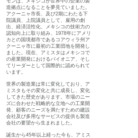
モンは、メキシコが世界中の企業の製
造拠点になることを夢見ていました。
アクーニャ市長、及び2期にわたる下
院議員、上院議員として、雇用の創
出、経済活性化、メキシコの技術力の
認知向上に取り組み、1978年にアメリ
カとの国境都市であるコアウィラ州ア
クーニャ市に最初の工業団地を開発し
ました。現在、アミスタはメキシコで
の産業開発におけるパイオニア、そし
てリーダーとして国際的に認められて
います。
世界の製造業は常に変化しており、ア
ミスタもその変化と共に成長し、変化
してきた歴史があります。市場のニー
ズに合わせた戦略的な立地への工業開
発、顧客のニーズを満たすための建設
会社及び多用なサービスの提供も製造
会社の要望から生まれました。
誕生から45年以上経った今も、アミス