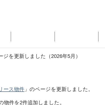
コの工業団地への進出企業を支援します。コアウイラ州・グアナファト州を中心にメキシコ
mistad Industrial Developers
ミスタ工業開発
の特徴
バヒオエリアの工業団地
コアウイラ州の工業団地
ジを更新しました（2026年5月）
リース物件
」のページを更新しました。
の物件を2件追加しました。