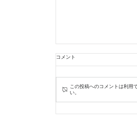
コメント
この投稿へのコメントは利用
い。
青山総領事をアミスタバヒオ
工業団地にお迎えいたしまし
た