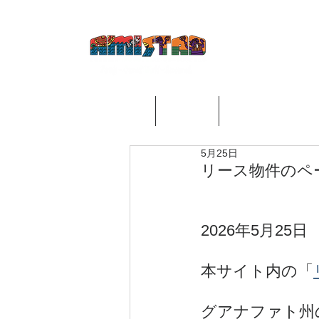
​アミスタ工業開発はメキシ
A
ア
ホーム
事業内容
アミスタ工業団地
5月25日
リース物件のペー
2026年5月25日
本サイト内の「
グアナファト州